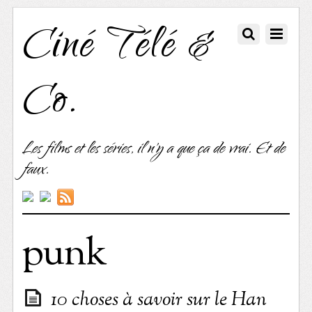
Ciné Télé &
Co.
Les films et les séries, il n'y a que ça de vrai. Et de
faux.
punk
10 choses à savoir sur le Han