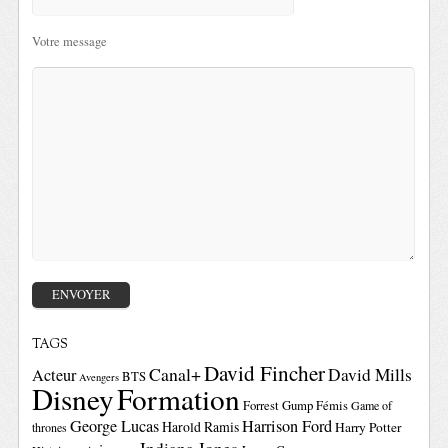
Votre message
TAGS
David Fincher
Canal+
David Mills
Acteur
BTS
Avengers
Disney
Formation
Forrest Gump
Fémis
Game of
George Lucas
Harrison Ford
Harold Ramis
Harry Potter
thrones