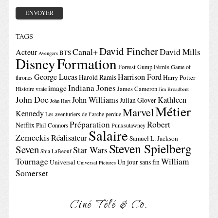
TAGS
David Fincher
Canal+
David Mills
Acteur
BTS
Avengers
Disney
Formation
Forrest Gump
Fémis
Game of
George Lucas
Harrison Ford
Harold Ramis
Harry Potter
thrones
Indiana Jones
image
Histoire vraie
James Cameron
Jim Broadbent
John Doe
John Williams
Kathleen
Julian Glover
John Hurt
Métier
Marvel
Kennedy
Les aventuriers de l’arche perdue
Préparation
Robert
Netflix
Phil Connors
Punxsutawney
Salaire
Zemeckis
Réalisateur
Samuel L. Jackson
Steven Spielberg
Seven
Star Wars
Shia LaBeouf
Tournage
William
Un jour sans fin
Universal
Universal Pictures
Somerset
Ciné Télé & Co.