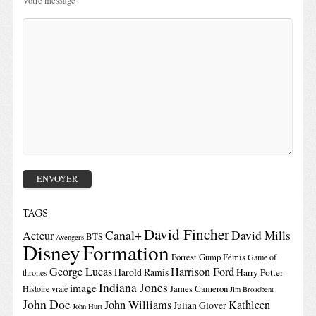
Votre message
TAGS
David Fincher
Canal+
David Mills
Acteur
BTS
Avengers
Disney
Formation
Forrest Gump
Fémis
Game of
George Lucas
Harrison Ford
Harold Ramis
Harry Potter
thrones
Indiana Jones
image
Histoire vraie
James Cameron
Jim Broadbent
John Doe
John Williams
Kathleen
Julian Glover
John Hurt