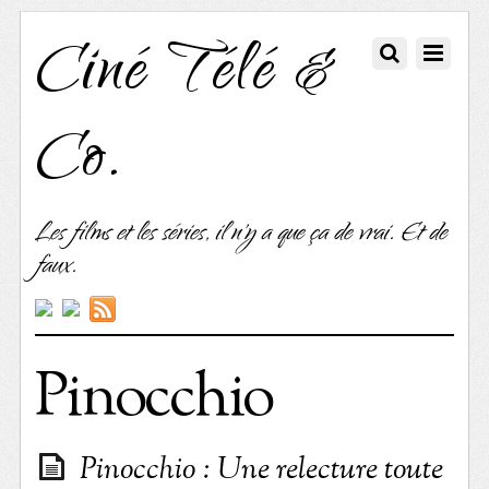
Ciné Télé &
Co.
Les films et les séries, il n'y a que ça de vrai. Et de
faux.
Pinocchio
Pinocchio : Une relecture toute