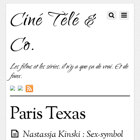
Ciné Télé &
Co.
Les films et les séries, il n'y a que ça de vrai. Et de
faux.
Paris Texas
Nastassja Kinski : Sex-symbol