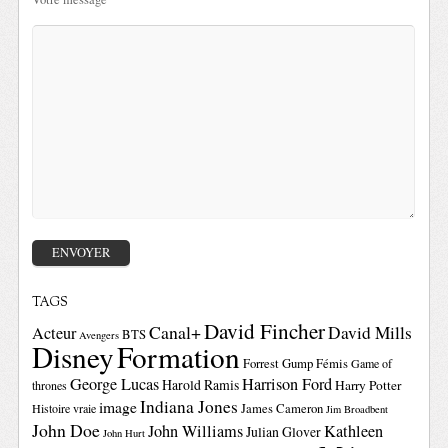
TAGS
David Fincher
Canal+
David Mills
Acteur
BTS
Avengers
Disney
Formation
Forrest Gump
Fémis
Game of
George Lucas
Harrison Ford
Harold Ramis
Harry Potter
thrones
Indiana Jones
image
Histoire vraie
James Cameron
Jim Broadbent
John Doe
John Williams
Kathleen
Julian Glover
John Hurt