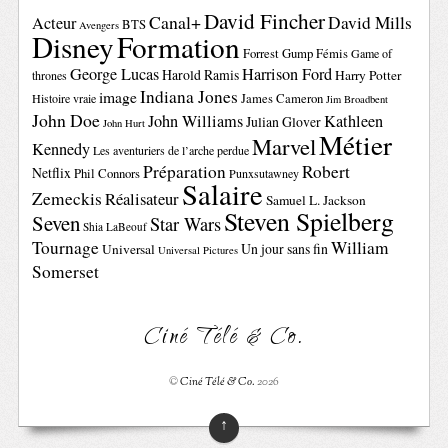
David Fincher
Canal+
David Mills
Acteur
BTS
Avengers
Disney
Formation
Forrest Gump
Fémis
Game of
George Lucas
Harrison Ford
Harold Ramis
Harry Potter
thrones
Indiana Jones
image
Histoire vraie
James Cameron
Jim Broadbent
John Doe
John Williams
Kathleen
Julian Glover
John Hurt
Métier
Marvel
Kennedy
Les aventuriers de l’arche perdue
Préparation
Robert
Netflix
Phil Connors
Punxsutawney
Salaire
Zemeckis
Réalisateur
Samuel L. Jackson
Steven Spielberg
Seven
Star Wars
Shia LaBeouf
Tournage
William
Un jour sans fin
Universal
Universal Pictures
Somerset
Ciné Télé & Co.
©
Ciné Télé & Co.
2026
↑