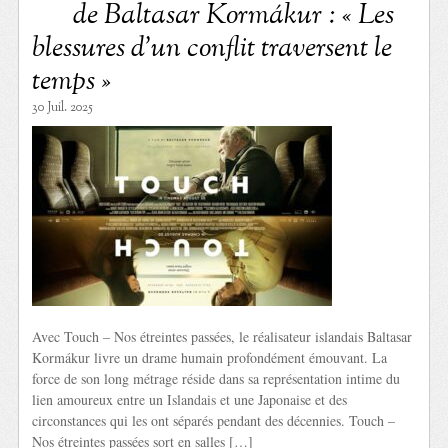
de Baltasar Kormákur : « Les
blessures d’un conflit traversent le
temps »
30 Juil. 2025
Avec Touch – Nos étreintes passées, le réalisateur islandais Baltasar
Kormákur livre un drame humain profondément émouvant. La
force de son long métrage réside dans sa représentation intime du
lien amoureux entre un Islandais et une Japonaise et des
circonstances qui les ont séparés pendant des décennies. Touch –
Nos étreintes passées sort en salles […]