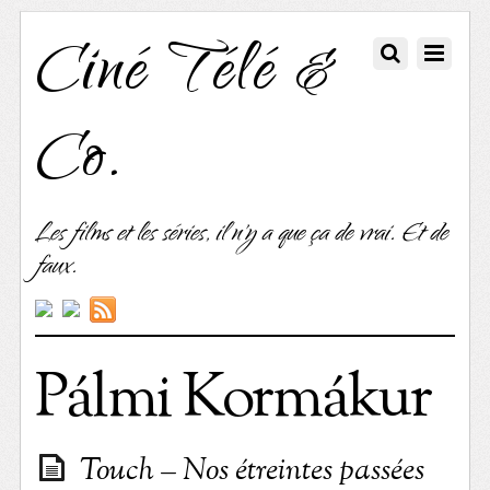
Ciné Télé &
Co.
Les films et les séries, il n'y a que ça de vrai. Et de
faux.
Pálmi Kormákur
Touch – Nos étreintes passées