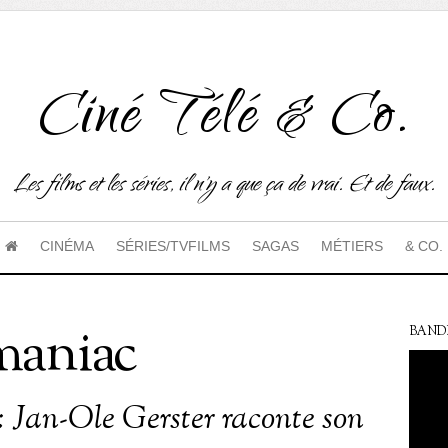
Ciné Télé & Co.
Les films et les séries, il n'y a que ça de vrai. Et de faux.
CINÉMA
SÉRIES/TVFILMS
SAGAS
MÉTIERS
& CO.
aniac
BAND
 : Jan-Ole Gerster raconte son