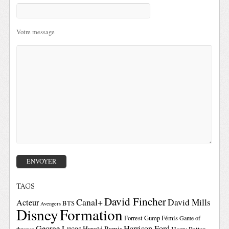
Votre message
TAGS
David Fincher
Canal+
David Mills
Acteur
BTS
Avengers
Disney
Formation
Forrest Gump
Fémis
Game of
George Lucas
Harrison Ford
Harold Ramis