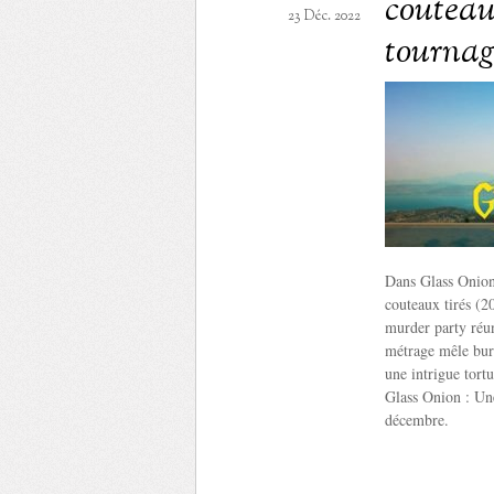
couteaux
23 Déc. 2022
tournag
Dans Glass Onion 
couteaux tirés (2
murder party réun
métrage mêle burl
une intrigue tort
Glass Onion : Une
décembre.