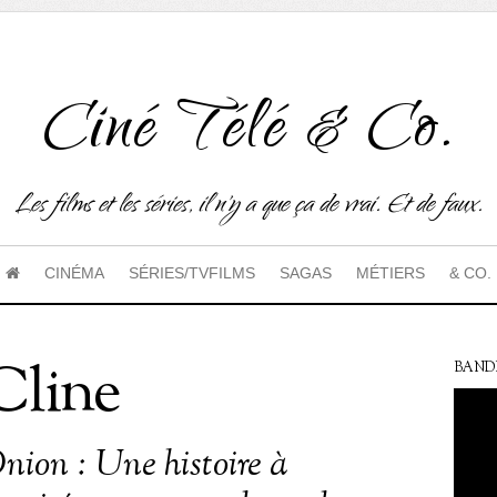
Ciné Télé & Co.
Les films et les séries, il n'y a que ça de vrai. Et de faux.
CINÉMA
SÉRIES/TVFILMS
SAGAS
MÉTIERS
& CO.
Cline
BAND
nion : Une histoire à