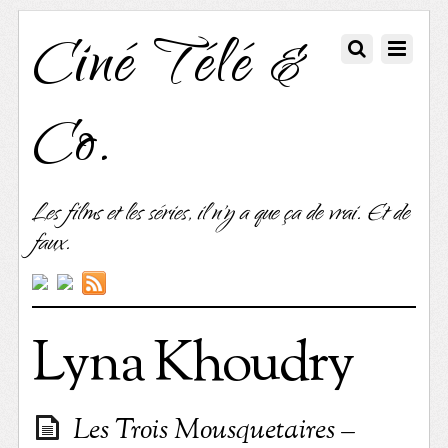
Ciné Télé &
Co.
Les films et les séries, il n'y a que ça de vrai. Et de
faux.
Lyna Khoudry
Les Trois Mousquetaires –