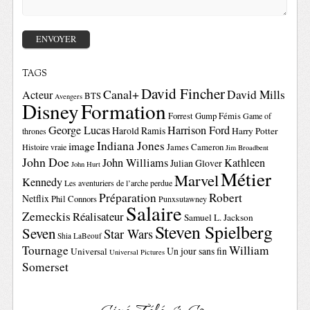
TAGS
David Fincher
Canal+
David Mills
Acteur
BTS
Avengers
Disney
Formation
Forrest Gump
Fémis
Game of
George Lucas
Harrison Ford
Harold Ramis
Harry Potter
thrones
Indiana Jones
image
Histoire vraie
James Cameron
Jim Broadbent
John Doe
John Williams
Kathleen
Julian Glover
John Hurt
Métier
Marvel
Kennedy
Les aventuriers de l’arche perdue
Préparation
Robert
Netflix
Phil Connors
Punxsutawney
Salaire
Zemeckis
Réalisateur
Samuel L. Jackson
Steven Spielberg
Seven
Star Wars
Shia LaBeouf
Tournage
William
Un jour sans fin
Universal
Universal Pictures
Somerset