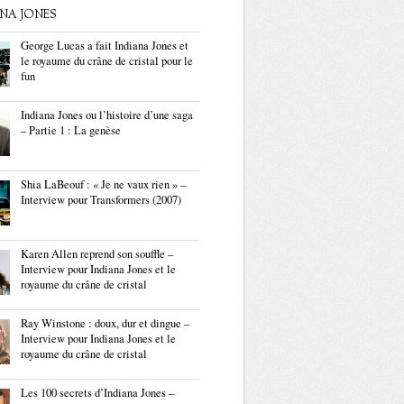
ANA JONES
George Lucas a fait Indiana Jones et
le royaume du crâne de cristal pour le
fun
Indiana Jones ou l’histoire d’une saga
– Partie 1 : La genèse
Shia LaBeouf : « Je ne vaux rien » –
Interview pour Transformers (2007)
Karen Allen reprend son souffle –
Interview pour Indiana Jones et le
royaume du crâne de cristal
Ray Winstone : doux, dur et dingue –
Interview pour Indiana Jones et le
royaume du crâne de cristal
Les 100 secrets d’Indiana Jones –