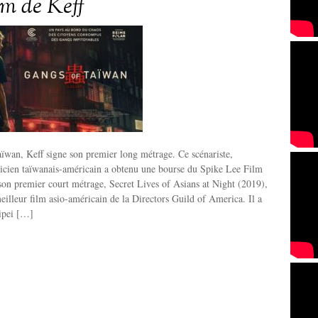
ilm de Keff
ïwan, Keff signe son premier long métrage. Ce scénariste,
sicien taïwanais-américain a obtenu une bourse du Spike Lee Film
on premier court métrage, Secret Lives of Asians at Night (2019),
eilleur film asio-américain de la Directors Guild of America. Il a
aipei […]