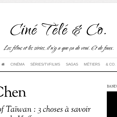
Ciné Télé & Co.
Les films et les séries, il n'y a que ça de vrai. Et de faux.
CINÉMA
SÉRIES/TVFILMS
SAGAS
MÉTIERS
& CO.
Chen
BAND
f Taïwan : 3 choses à savoir