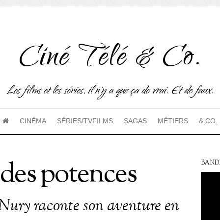
Ciné Télé & Co.
Les films et les séries, il n'y a que ça de vrai. Et de faux.
CINÉMA
SÉRIES/TVFILMS
SAGAS
MÉTIERS
& CO.
 des potences
BAND
Nury raconte son aventure en