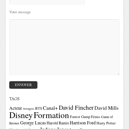
Votre message
TAGS
David Fincher
Canal+
David Mills
Acteur
BTS
Avengers
Disney
Formation
Forrest Gump
Fémis
Game of
George Lucas
Harrison Ford
Harold Ramis
Harry Potter
thrones