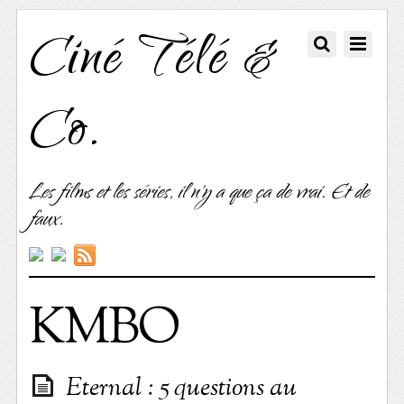
Ciné Télé &
Co.
Les films et les séries, il n'y a que ça de vrai. Et de
faux.
KMBO
Eternal : 5 questions au