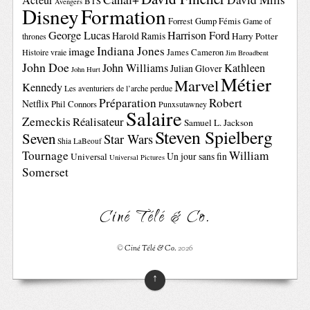
Acteur
BTS
Avengers
Disney
Formation
Forrest Gump
Fémis
Game of
George Lucas
Harrison Ford
Harold Ramis
Harry Potter
thrones
Indiana Jones
image
Histoire vraie
James Cameron
Jim Broadbent
John Doe
John Williams
Kathleen
Julian Glover
John Hurt
Métier
Marvel
Kennedy
Les aventuriers de l’arche perdue
Préparation
Robert
Netflix
Phil Connors
Punxsutawney
Salaire
Zemeckis
Réalisateur
Samuel L. Jackson
Steven Spielberg
Seven
Star Wars
Shia LaBeouf
Tournage
William
Un jour sans fin
Universal
Universal Pictures
Somerset
Ciné Télé & Co.
©
Ciné Télé & Co.
2026
↑