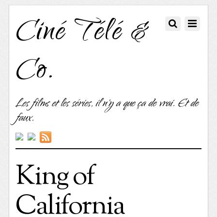
Ciné Télé &
Co.
Les films et les séries, il n'y a que ça de vrai. Et de
faux.
King of
California