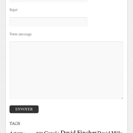
Sujet
Votre message
TAGS
David Fincher
Canal+
David Mills