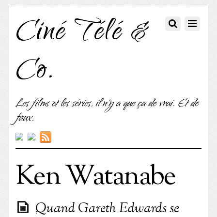
Ciné Télé &
Co.
Les films et les séries, il n'y a que ça de vrai. Et de
faux.
Ken Watanabe
Quand Gareth Edwards se