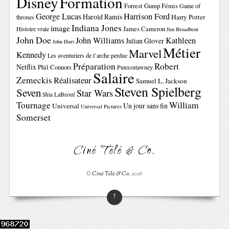
Disney
Formation
Forrest Gump
Fémis
Game of
George Lucas
Harrison Ford
Harold Ramis
Harry Potter
thrones
Indiana Jones
image
Histoire vraie
James Cameron
Jim Broadbent
John Doe
John Williams
Kathleen
Julian Glover
John Hurt
Métier
Marvel
Kennedy
Les aventuriers de l’arche perdue
Préparation
Robert
Netflix
Phil Connors
Punxsutawney
Salaire
Zemeckis
Réalisateur
Samuel L. Jackson
Steven Spielberg
Seven
Star Wars
Shia LaBeouf
Tournage
William
Un jour sans fin
Universal
Universal Pictures
Somerset
Ciné Télé & Co.
©
Ciné Télé & Co.
2026
↑