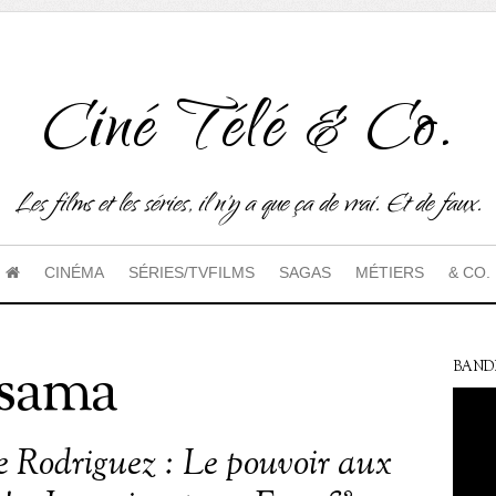
Ciné Télé & Co.
Les films et les séries, il n'y a que ça de vrai. Et de faux.
CINÉMA
SÉRIES/TVFILMS
SAGAS
MÉTIERS
& CO.
sama
BAND
e Rodriguez : Le pouvoir aux