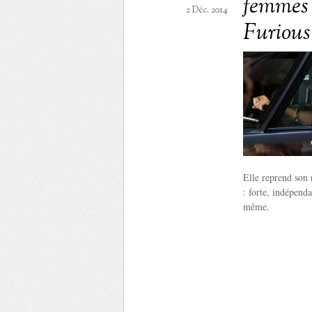
femmes 
2 Déc. 2014
Furious
Elle reprend son
: forte, indépenda
même.