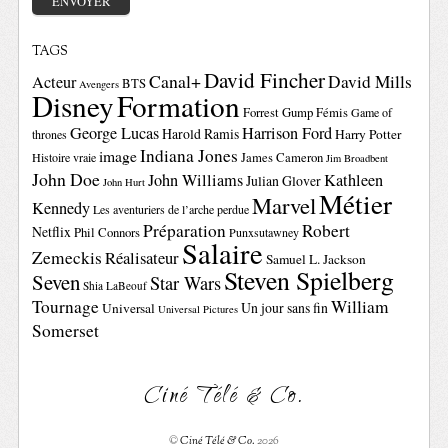
TAGS
David Fincher
Canal+
David Mills
Acteur
BTS
Avengers
Disney
Formation
Forrest Gump
Fémis
Game of
George Lucas
Harrison Ford
Harold Ramis
Harry Potter
thrones
Indiana Jones
image
Histoire vraie
James Cameron
Jim Broadbent
John Doe
John Williams
Kathleen
Julian Glover
John Hurt
Métier
Marvel
Kennedy
Les aventuriers de l’arche perdue
Préparation
Robert
Netflix
Phil Connors
Punxsutawney
Salaire
Zemeckis
Réalisateur
Samuel L. Jackson
Steven Spielberg
Seven
Star Wars
Shia LaBeouf
Tournage
William
Un jour sans fin
Universal
Universal Pictures
Somerset
Ciné Télé & Co.
©
Ciné Télé & Co.
2026