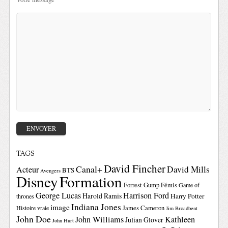
TAGS
David Fincher
Canal+
David Mills
Acteur
BTS
Avengers
Disney
Formation
Forrest Gump
Fémis
Game of
George Lucas
Harrison Ford
Harold Ramis
Harry Potter
thrones
Indiana Jones
image
Histoire vraie
James Cameron
Jim Broadbent
John Doe
John Williams
Kathleen
Julian Glover
John Hurt