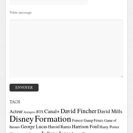
Votre message
TAGS
David Fincher
Canal+
David Mills
Acteur
BTS
Avengers
Disney
Formation
Forrest Gump
Fémis
Game of
George Lucas
Harrison Ford
Harold Ramis
Harry Potter
thrones