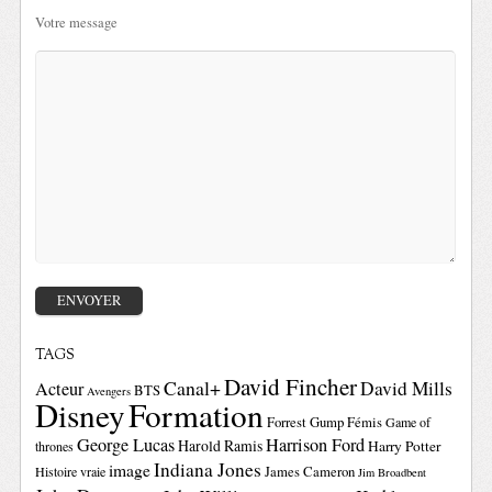
Votre message
TAGS
David Fincher
Canal+
David Mills
Acteur
BTS
Avengers
Disney
Formation
Forrest Gump
Fémis
Game of
George Lucas
Harrison Ford
Harold Ramis
Harry Potter
thrones
Indiana Jones
image
Histoire vraie
James Cameron
Jim Broadbent