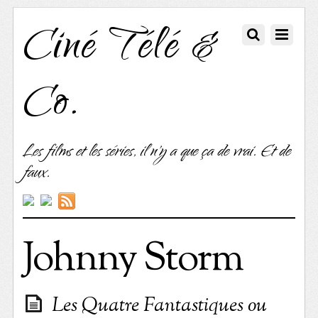
Ciné Télé &
Co.
Les films et les séries, il n'y a que ça de vrai. Et de
faux.
Johnny Storm
Les Quatre Fantastiques ou