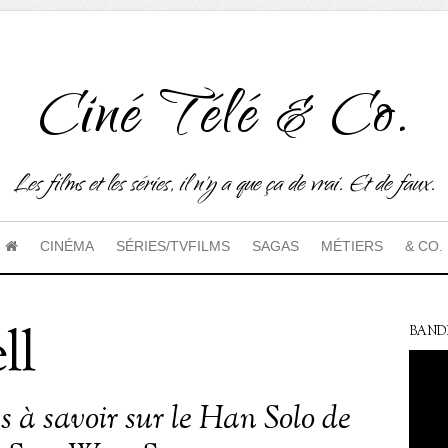
Ciné Télé & Co.
Les films et les séries, il n'y a que ça de vrai. Et de faux.
CINÉMA
SÉRIES/TVFILMS
SAGAS
MÉTIERS
& CO.
ll
BAND
s à savoir sur le Han Solo de