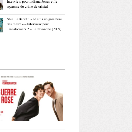
Interview pour Indiana Jones et le
royaume du crâne de cristal
Shia LaBeouf : « Je suis un gars béni
des dieux » – Interview pour
Transformers 2 – La revanche (2009)