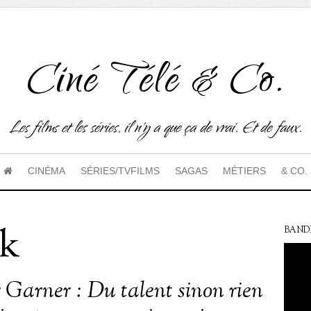
Ciné Télé & Co.
Les films et les séries, il n'y a que ça de vrai. Et de faux.
CINÉMA
SÉRIES/TVFILMS
SAGAS
MÉTIERS
& CO.
nk
BAND
r Garner : Du talent sinon rien