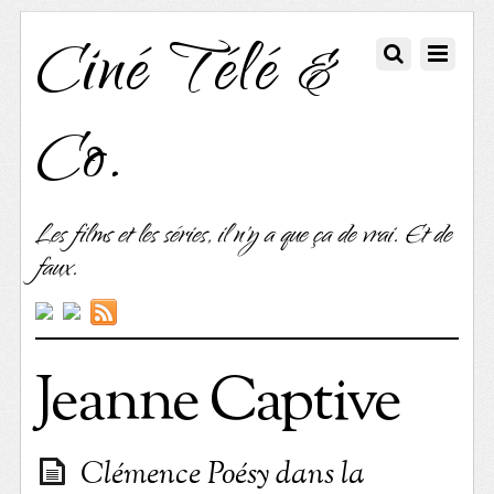
Ciné Télé &
Co.
Les films et les séries, il n'y a que ça de vrai. Et de
faux.
Jeanne Captive
Clémence Poésy dans la