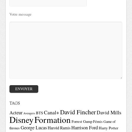
Votre message
TAGS
David Fincher
Canal+
David Mills
Acteur
BTS
Avengers
Disney
Formation
Forrest Gump
Fémis
Game of
George Lucas
Harrison Ford
Harold Ramis
Harry Potter
thrones