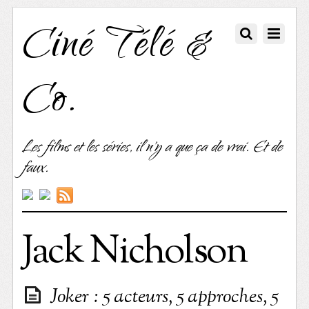
Ciné Télé &
Co.
Les films et les séries, il n'y a que ça de vrai. Et de
faux.
Jack Nicholson
Joker : 5 acteurs, 5 approches, 5