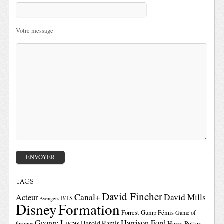
Votre message
TAGS
David Fincher
Canal+
David Mills
Acteur
BTS
Avengers
Disney
Formation
Forrest Gump
Fémis
Game of
George Lucas
Harrison Ford
Harold Ramis
Harry Potter
thrones