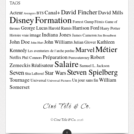
TAGS
David Fincher
Canal+
David Mills
Acteur
BTS
Avengers
Disney
Formation
Forrest Gump
Fémis
Game of
George Lucas
Harrison Ford
Harold Ramis
Harry Potter
thrones
Indiana Jones
image
Histoire vraie
James Cameron
Jim Broadbent
John Doe
John Williams
Kathleen
Julian Glover
John Hurt
Métier
Marvel
Kennedy
Les aventuriers de l’arche perdue
Préparation
Robert
Netflix
Phil Connors
Punxsutawney
Salaire
Zemeckis
Réalisateur
Samuel L. Jackson
Steven Spielberg
Seven
Star Wars
Shia LaBeouf
Tournage
William
Un jour sans fin
Universal
Universal Pictures
Somerset
Ciné Télé & Co.
©
Ciné Télé & Co.
2026
↑