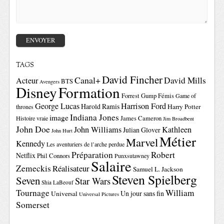
TAGS
David Fincher
Canal+
David Mills
Acteur
BTS
Avengers
Disney
Formation
Forrest Gump
Fémis
Game of
George Lucas
Harrison Ford
Harold Ramis
Harry Potter
thrones
Indiana Jones
image
Histoire vraie
James Cameron
Jim Broadbent
John Doe
John Williams
Kathleen
Julian Glover
John Hurt
Métier
Marvel
Kennedy
Les aventuriers de l’arche perdue
Préparation
Robert
Netflix
Phil Connors
Punxsutawney
Salaire
Zemeckis
Réalisateur
Samuel L. Jackson
Steven Spielberg
Seven
Star Wars
Shia LaBeouf
Tournage
William
Un jour sans fin
Universal
Universal Pictures
Somerset