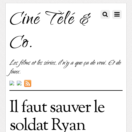
Ciné Télé &
Co.
Les films et les séries, il n'y a que ça de vrai. Et de
faux.
Il faut sauver le
soldat Ryan