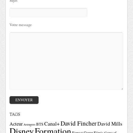
Sujet
Votre message
TAGS
David Fincher
Canal+
David Mills
Acteur
BTS
Avengers
Disney
Formation
Forrest Gump
Fémis
Game of