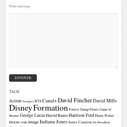
Votre message
TAGS
David Fincher
Canal+
David Mills
Acteur
BTS
Avengers
Disney
Formation
Forrest Gump
Fémis
Game of
George Lucas
Harrison Ford
Harold Ramis
Harry Potter
thrones
Indiana Jones
image
Histoire vraie
James Cameron
Jim Broadbent