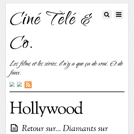
Ciné Télé &
Co.
Les films et les séries, il n'y a que ça de vrai. Et de
faux.
Hollywood
Retour sur… Diamants sur