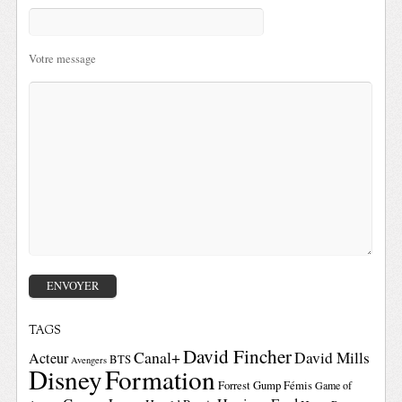
Votre message
TAGS
David Fincher
Canal+
David Mills
Acteur
BTS
Avengers
Disney
Formation
Forrest Gump
Fémis
Game of