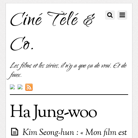
Ciné Télé &
Co.
Les films et les séries, il n'y a que ça de vrai. Et de
faux.
Ha Jung-woo
Kim Seong-hun : « Mon film est