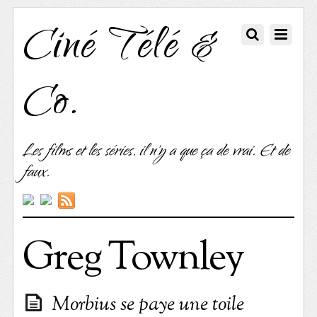
Ciné Télé &
Co.
Les films et les séries, il n'y a que ça de vrai. Et de
faux.
Greg Townley
Morbius se paye une toile