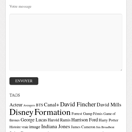
Votre message
TAGS
David Fincher
Canal+
David Mills
Acteur
BTS
Avengers
Disney
Formation
Forrest Gump
Fémis
Game of
George Lucas
Harrison Ford
Harold Ramis
Harry Potter
thrones
Indiana Jones
image
Histoire vraie
James Cameron
Jim Broadbent