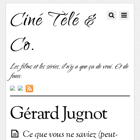
Ciné Télé &
Co.
Les films et les séries, il n'y a que ça de vrai. Et de
faux.
Gérard Jugnot
Ce que vous ne saviez (peut-