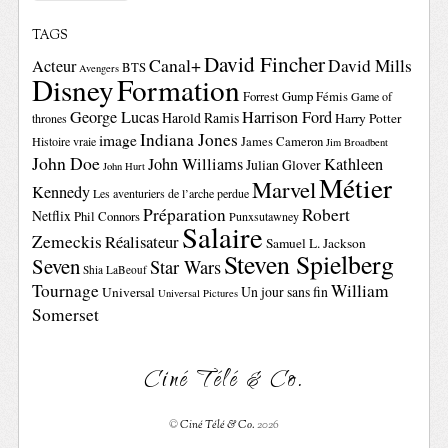
TAGS
David Fincher
Canal+
David Mills
Acteur
BTS
Avengers
Disney
Formation
Forrest Gump
Fémis
Game of
George Lucas
Harrison Ford
Harold Ramis
Harry Potter
thrones
Indiana Jones
image
Histoire vraie
James Cameron
Jim Broadbent
John Doe
John Williams
Kathleen
Julian Glover
John Hurt
Métier
Marvel
Kennedy
Les aventuriers de l’arche perdue
Préparation
Robert
Netflix
Phil Connors
Punxsutawney
Salaire
Zemeckis
Réalisateur
Samuel L. Jackson
Steven Spielberg
Seven
Star Wars
Shia LaBeouf
Tournage
William
Un jour sans fin
Universal
Universal Pictures
Somerset
Ciné Télé & Co.
©
Ciné Télé & Co.
2026