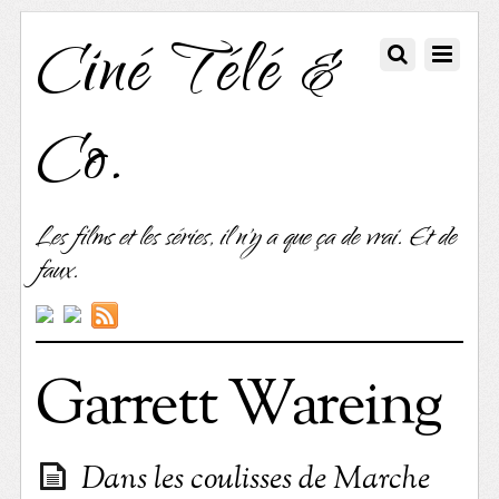
Ciné Télé &
Co.
Les films et les séries, il n'y a que ça de vrai. Et de
faux.
Garrett Wareing
Dans les coulisses de Marche