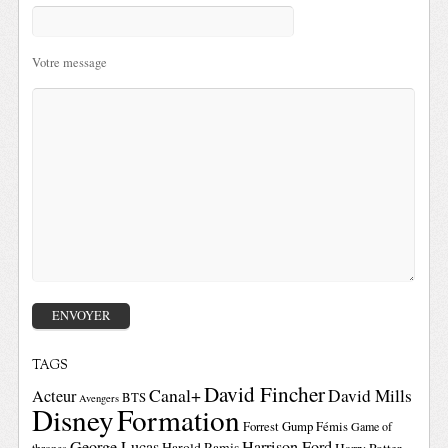
Votre message
TAGS
David Fincher
Canal+
David Mills
Acteur
BTS
Avengers
Disney
Formation
Forrest Gump
Fémis
Game of
George Lucas
Harrison Ford
Harold Ramis