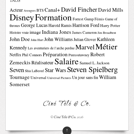
TAGS
David Fincher
Canal+
David Mills
Acteur
BTS
Avengers
Disney
Formation
Forrest Gump
Fémis
Game of
George Lucas
Harrison Ford
Harold Ramis
Harry Potter
thrones
Indiana Jones
image
Histoire vraie
James Cameron
Jim Broadbent
John Doe
John Williams
Kathleen
Julian Glover
John Hurt
Métier
Marvel
Kennedy
Les aventuriers de l’arche perdue
Préparation
Robert
Netflix
Phil Connors
Punxsutawney
Salaire
Zemeckis
Réalisateur
Samuel L. Jackson
Steven Spielberg
Seven
Star Wars
Shia LaBeouf
Tournage
William
Un jour sans fin
Universal
Universal Pictures
Somerset
Ciné Télé & Co.
©
Ciné Télé & Co.
2026
↑