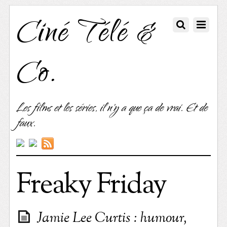
Ciné Télé &
Co.
Les films et les séries, il n'y a que ça de vrai. Et de
faux.
Freaky Friday
Jamie Lee Curtis : humour,