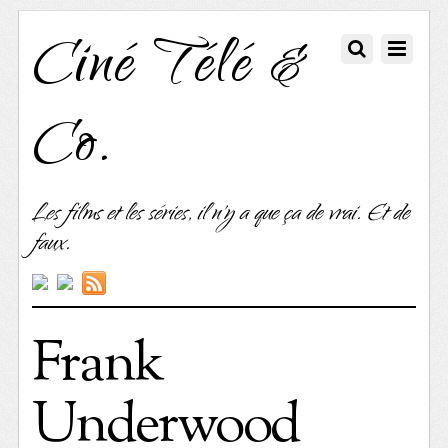
Ciné Télé &
Co.
Les films et les séries, il n'y a que ça de vrai. Et de
faux.
Frank
Underwood