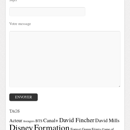
Votre message
TAGS
David Fincher
Canal+
David Mills
Acteur
BTS
Avengers
Disney
Formation
Forrest Gump
Fémis
Game of