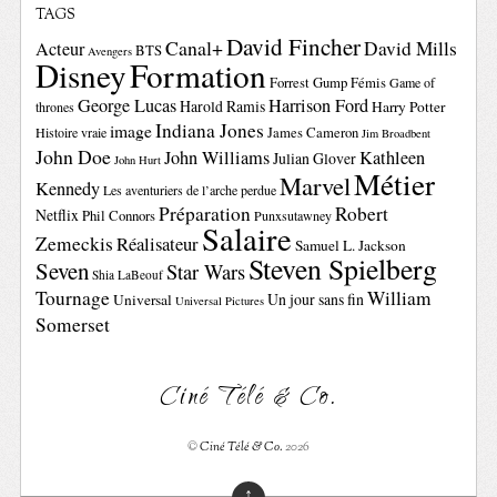
TAGS
David Fincher
Canal+
David Mills
Acteur
BTS
Avengers
Disney
Formation
Forrest Gump
Fémis
Game of
George Lucas
Harrison Ford
Harold Ramis
Harry Potter
thrones
Indiana Jones
image
Histoire vraie
James Cameron
Jim Broadbent
John Doe
John Williams
Kathleen
Julian Glover
John Hurt
Métier
Marvel
Kennedy
Les aventuriers de l’arche perdue
Préparation
Robert
Netflix
Phil Connors
Punxsutawney
Salaire
Zemeckis
Réalisateur
Samuel L. Jackson
Steven Spielberg
Seven
Star Wars
Shia LaBeouf
Tournage
William
Un jour sans fin
Universal
Universal Pictures
Somerset
Ciné Télé & Co.
©
Ciné Télé & Co.
2026
↑