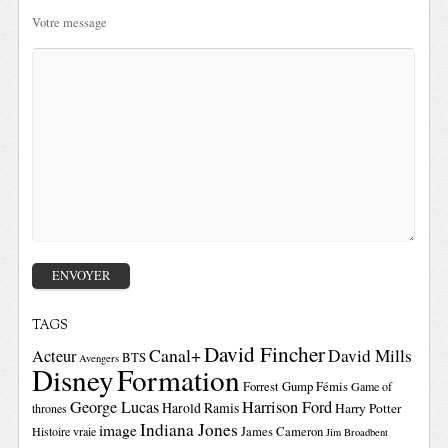
Votre message
TAGS
David Fincher
Canal+
David Mills
Acteur
BTS
Avengers
Disney
Formation
Forrest Gump
Fémis
Game of
George Lucas
Harrison Ford
Harold Ramis
Harry Potter
thrones
Indiana Jones
image
Histoire vraie
James Cameron
Jim Broadbent