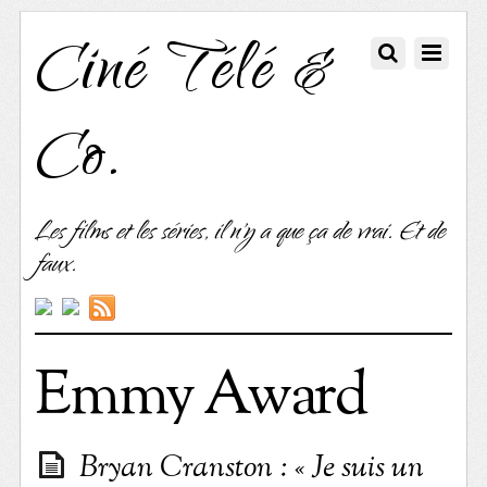
Ciné Télé &
Co.
Les films et les séries, il n'y a que ça de vrai. Et de
faux.
Emmy Award
Bryan Cranston : « Je suis un