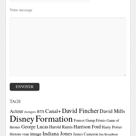
Votre message
TAGS
David Fincher
Canal+
David Mills
Acteur
BTS
Avengers
Disney
Formation
Forrest Gump
Fémis
Game of
George Lucas
Harrison Ford
Harold Ramis
Harry Potter
thrones
Indiana Jones
image
Histoire vraie
James Cameron
Jim Broadbent