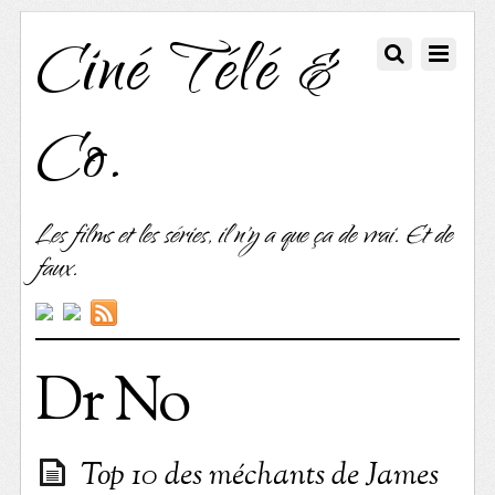
Ciné Télé &
Co.
Les films et les séries, il n'y a que ça de vrai. Et de
faux.
Dr No
Top 10 des méchants de James