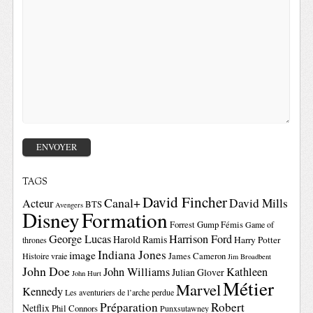
TAGS
David Fincher
Canal+
David Mills
Acteur
BTS
Avengers
Disney
Formation
Forrest Gump
Fémis
Game of
George Lucas
Harrison Ford
Harold Ramis
Harry Potter
thrones
Indiana Jones
image
Histoire vraie
James Cameron
Jim Broadbent
John Doe
John Williams
Kathleen
Julian Glover
John Hurt
Métier
Marvel
Kennedy
Les aventuriers de l’arche perdue
Préparation
Robert
Netflix
Phil Connors
Punxsutawney