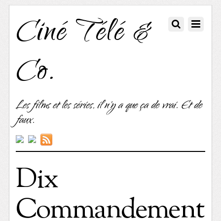
Ciné Télé &
Co.
Les films et les séries, il n'y a que ça de vrai. Et de
faux.
Dix
Commandement