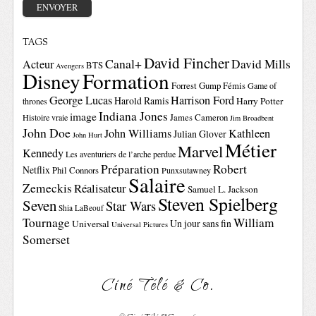
TAGS
David Fincher
Canal+
David Mills
Acteur
BTS
Avengers
Disney
Formation
Forrest Gump
Fémis
Game of
George Lucas
Harrison Ford
Harold Ramis
Harry Potter
thrones
Indiana Jones
image
Histoire vraie
James Cameron
Jim Broadbent
John Doe
John Williams
Kathleen
Julian Glover
John Hurt
Métier
Marvel
Kennedy
Les aventuriers de l’arche perdue
Préparation
Robert
Netflix
Phil Connors
Punxsutawney
Salaire
Zemeckis
Réalisateur
Samuel L. Jackson
Steven Spielberg
Seven
Star Wars
Shia LaBeouf
Tournage
William
Un jour sans fin
Universal
Universal Pictures
Somerset
Ciné Télé & Co.