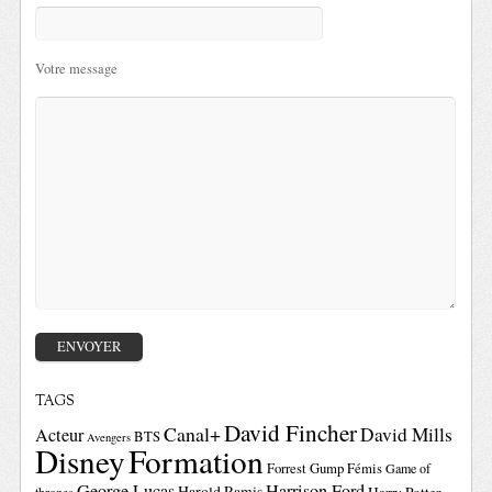
Votre message
TAGS
David Fincher
Canal+
David Mills
Acteur
BTS
Avengers
Disney
Formation
Forrest Gump
Fémis
Game of
George Lucas
Harrison Ford
Harold Ramis