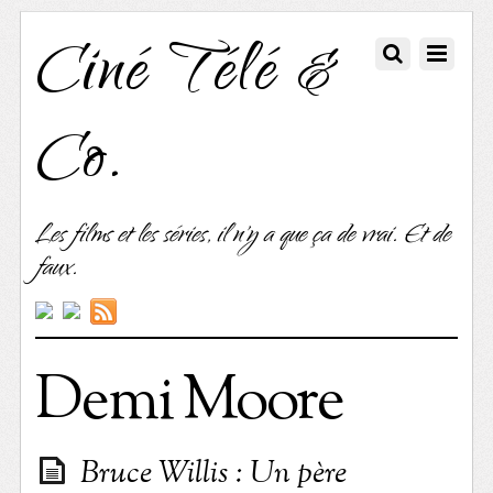
Ciné Télé &
Co.
Les films et les séries, il n'y a que ça de vrai. Et de
faux.
Demi Moore
Bruce Willis : Un père