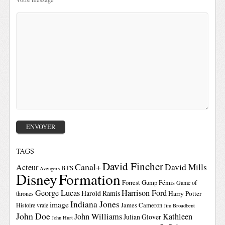
TAGS
David Fincher
Canal+
David Mills
Acteur
BTS
Avengers
Disney
Formation
Forrest Gump
Fémis
Game of
George Lucas
Harrison Ford
Harold Ramis
Harry Potter
thrones
Indiana Jones
image
Histoire vraie
James Cameron
Jim Broadbent
John Doe
John Williams
Kathleen
Julian Glover
John Hurt