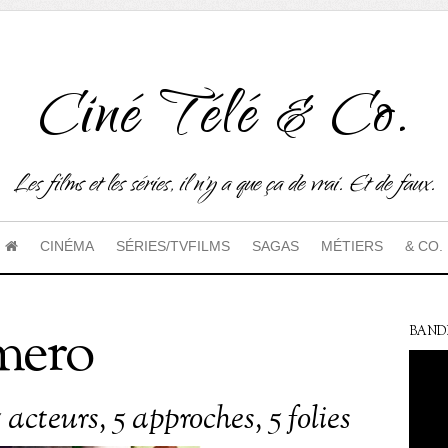
Ciné Télé & Co.
Les films et les séries, il n'y a que ça de vrai. Et de faux.
CINÉMA
SÉRIES/TVFILMS
SAGAS
MÉTIERS
& CO.
mero
BAND
5 acteurs, 5 approches, 5 folies