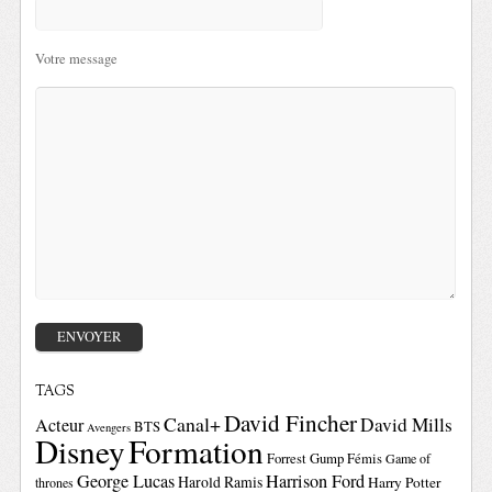
Votre message
TAGS
David Fincher
Canal+
David Mills
Acteur
BTS
Avengers
Disney
Formation
Forrest Gump
Fémis
Game of
George Lucas
Harrison Ford
Harold Ramis
Harry Potter
thrones