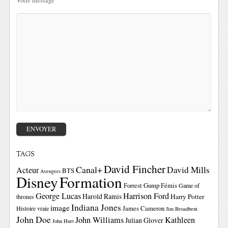
Votre message
TAGS
David Fincher
Canal+
David Mills
Acteur
BTS
Avengers
Disney
Formation
Forrest Gump
Fémis
Game of
George Lucas
Harrison Ford
Harold Ramis
Harry Potter
thrones
Indiana Jones
image
Histoire vraie
James Cameron
Jim Broadbent
John Doe
John Williams
Kathleen
Julian Glover
John Hurt