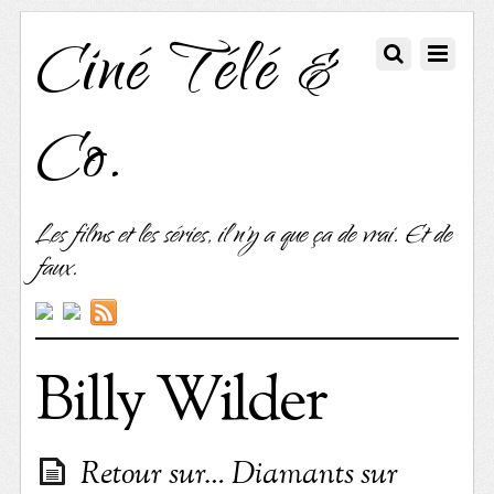
Ciné Télé &
Co.
Les films et les séries, il n'y a que ça de vrai. Et de
faux.
Billy Wilder
Retour sur… Diamants sur