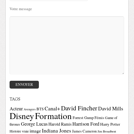
Votre message
TAGS
David Fincher
Canal+
David Mills
Acteur
BTS
Avengers
Disney
Formation
Forrest Gump
Fémis
Game of
George Lucas
Harrison Ford
Harold Ramis
Harry Potter
thrones
Indiana Jones
image
Histoire vraie
James Cameron
Jim Broadbent