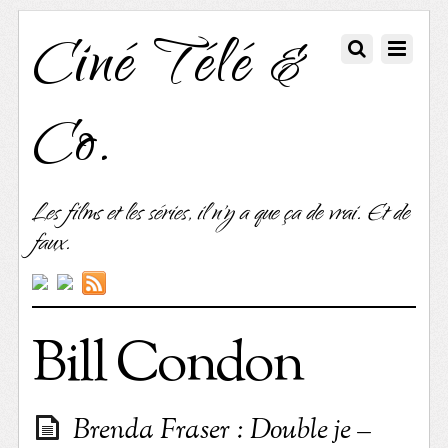
Ciné Télé &
Co.
Les films et les séries, il n'y a que ça de vrai. Et de
faux.
Bill Condon
Brenda Fraser : Double je –