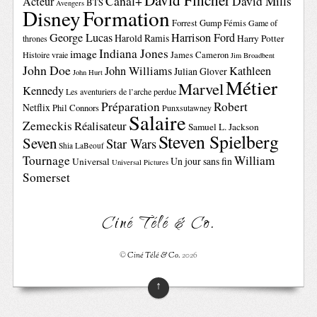
David Fincher
Canal+
David Mills
Acteur
BTS
Avengers
Disney
Formation
Forrest Gump
Fémis
Game of
George Lucas
Harrison Ford
Harold Ramis
Harry Potter
thrones
Indiana Jones
image
Histoire vraie
James Cameron
Jim Broadbent
John Doe
John Williams
Kathleen
Julian Glover
John Hurt
Métier
Marvel
Kennedy
Les aventuriers de l’arche perdue
Préparation
Robert
Netflix
Phil Connors
Punxsutawney
Salaire
Zemeckis
Réalisateur
Samuel L. Jackson
Steven Spielberg
Seven
Star Wars
Shia LaBeouf
Tournage
William
Un jour sans fin
Universal
Universal Pictures
Somerset
Ciné Télé & Co.
©
Ciné Télé & Co.
2026
↑