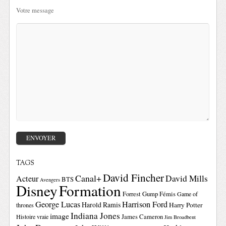
Votre message
TAGS
David Fincher
Canal+
David Mills
Acteur
BTS
Avengers
Disney
Formation
Forrest Gump
Fémis
Game of
George Lucas
Harrison Ford
Harold Ramis
Harry Potter
thrones
Indiana Jones
image
Histoire vraie
James Cameron
Jim Broadbent