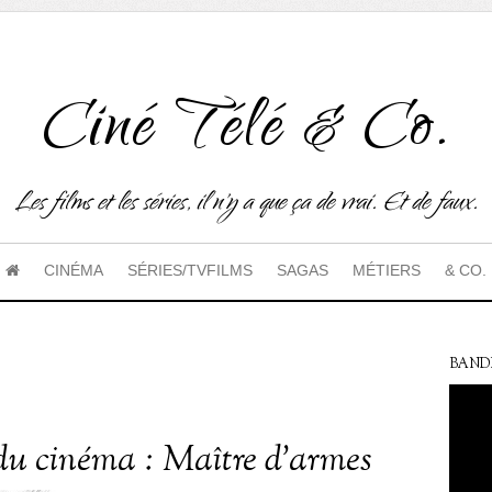
Ciné Télé & Co.
Les films et les séries, il n'y a que ça de vrai. Et de faux.
CINÉMA
SÉRIES/TVFILMS
SAGAS
MÉTIERS
& CO.
BAND
du cinéma : Maître d’armes